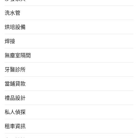
洗水管
烘培設備
焊接
無塵室隔間
牙醫診所
當鋪貸款
禮品設計
私人偵探
租車資訊