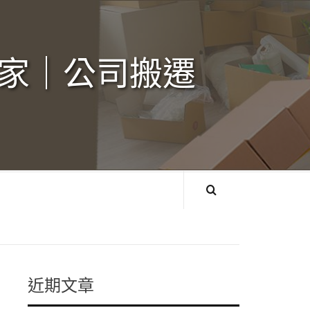
家｜公司搬遷‎
近期文章