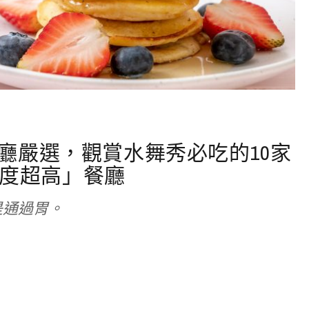
餐廳嚴選，觀賞水舞秀必吃的10家
度超高」餐廳
是通過胃。