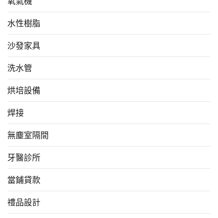
氧氣機
水性樹脂
沙發家具
洗水管
烘培設備
焊接
無塵室隔間
牙醫診所
當鋪貸款
禮品設計