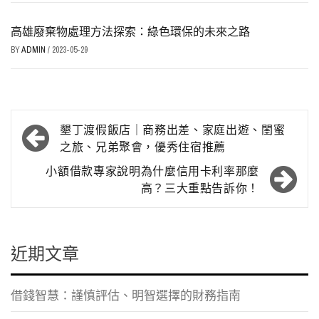
高雄廢棄物處理方法探索：綠色環保的未來之路
BY
ADMIN
/
2023-05-29
文
墾丁渡假飯店｜商務出差、家庭出遊、閨蜜
章
之旅、兄弟聚會，優秀住宿推薦
導
小額借款專家說明為什麼信用卡利率那麼
高？三大重點告訴你！
覽
近期文章
借錢智慧：謹慎評估、明智選擇的財務指南