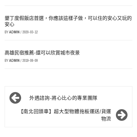
墾丁度假飯店首選，你應該這樣子做，可以住的安心又玩的
安心
BY
ADMIN
/
2020-03-12
高雄民宿推薦-還可以欣賞城市夜景
BY
ADMIN
/
2019-08-09
文
外遇諮詢-將心比心的專業團隊
章
【南北回頭車】超大型物體拖板運送/貨運
導
物流
覽