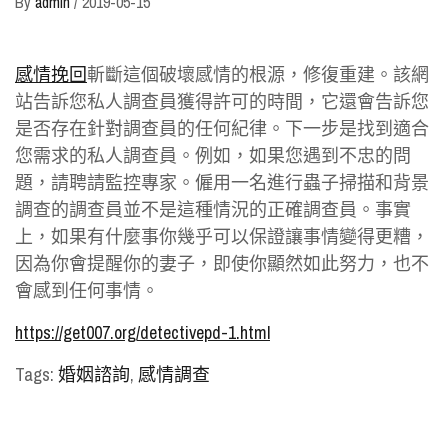
By
admin
/
2019-05-15
感情挽回
斬斷這個破壞感情的根源，修復重建。該網
站告訴您私人調查員獲得許可的時間，它還會告訴您
是否存在針對調查員的任何紀律。下一步是找到適合
您需求的私人調查員。例如，如果您遇到不忠的問
題，請聘請監控專家。僱用一名進行蟲子掃描和背景
調查的調查員並不是這種情況的正確調查員。事實
上，如果有什麼事你幾乎可以保證讓事情變得更糟，
因為你會提醒你的妻子，即使你顯然如此努力，也不
會感到任何事情。
https://get007.org/detectivepd-1.html
Tags:
婚姻諮詢
,
感情調查